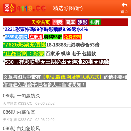
精选彩图(新)
返回
天空首页
開獎
圖庫
澳彩
掛牌
*
2231彩票特碼99倍時彩飛艇9.99返水4%
*
9659彩票网
,
注册送
,
特碼53倍
,
免费资料
*7625彩票充值送
18-18888元港澳⑥合53倍
*正品官网：彩票
.百家乐.棋牌.电子.包提款
530→祥彩联盟★三期必出★连准28期★稳赚
*
──────────
文章与图片中带有
【电话,微信,网址等联系方式】
的请不要相
信与进入,是骗子,已有多人上当,请周知！
086期:一句赢钱决
天空彩票 K333.CC
08-06 22:02
086期:内幕传真
天空彩票 K333.CC
08-06 22:02
086期:白姐急旋风