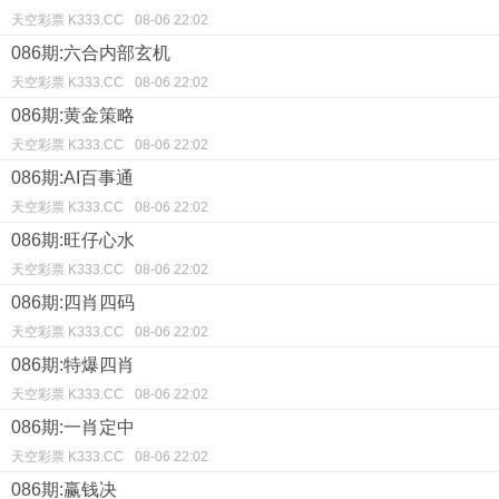
天空彩票 K333.CC
08-06 22:02
086期:六合内部玄机
天空彩票 K333.CC
08-06 22:02
086期:黄金策略
天空彩票 K333.CC
08-06 22:02
086期:AI百事通
天空彩票 K333.CC
08-06 22:02
086期:旺仔心水
天空彩票 K333.CC
08-06 22:02
086期:四肖四码
天空彩票 K333.CC
08-06 22:02
086期:特爆四肖
天空彩票 K333.CC
08-06 22:02
086期:一肖定中
天空彩票 K333.CC
08-06 22:02
086期:赢钱决