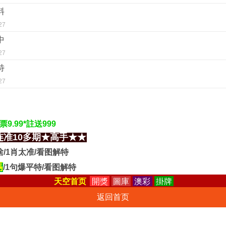
料
27
中
27
特
27
票9.99*註送999
★连准10多期★高手★★
/1肖太准/看图解特
碼
/1句爆平特/看图解特
天空首页
開獎
圖庫
澳彩
掛牌
返回首页