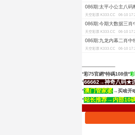
086期:太平小公主八码
天空彩票 K333.CC
06-10 17:
086期:今期大数据三肖
天空彩票 K333.CC
06-10 17:
086期:九龙内幕二肖中
天空彩票 K333.CC
06-10 17:
──────────
*
彩75官網*特碼108倍*
彩
66662→神奇八码
*
澳门管家婆
*
→买啥开啥
站长推荐→内部10
*