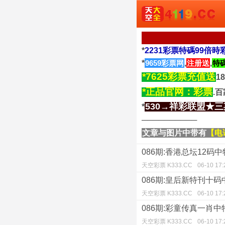
*
2231彩票特碼99倍時
*
9659彩票网
,
注册送
,
特碼
*7625彩票充值送
1
*正品官网：彩票
.
530→祥彩联盟★
*
──────────
文章与图片中带有
【电
086期:香港总坛12码中
天空彩票 K333.CC
06-10 17:
086期:皇后新特刊十码
天空彩票 K333.CC
06-10 17:
086期:彩童传真一肖中
天空彩票 K333.CC
06-10 17: